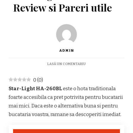
Review si Pareri utile
ADMIN
LA
LASĂ UN COMENTARIU
HOTA
TRADITIONALA
0
(
0
)
STAR-
LIGHT
Star-Light HA-260BL
este o hota traditionala
HA-
foarte accesibila ca pret potrivita pentru bucatarii
260BL
REVIEW
mai mici. Daca este o alternativa buna si pentru
SI
bucataria voastra, ramane sa descoperiti imediat.
PARERI
UTILE