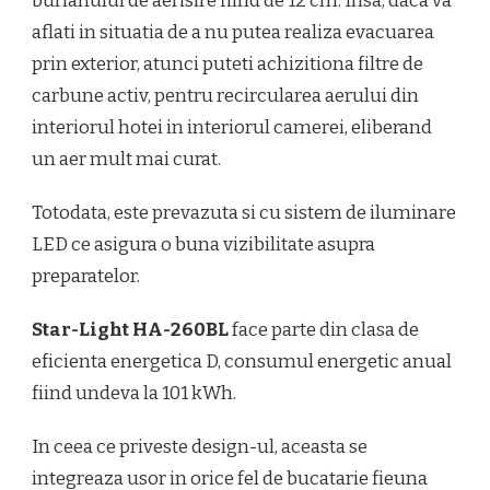
burlanului de aerisire fiind de 12 cm. Insa, daca va
aflati in situatia de a nu putea realiza evacuarea
prin exterior, atunci puteti achizitiona filtre de
carbune activ, pentru recircularea aerului din
interiorul hotei in interiorul camerei, eliberand
un aer mult mai curat.
Totodata, este prevazuta si cu sistem de iluminare
LED ce asigura o buna vizibilitate asupra
preparatelor.
Star-Light HA-260BL
face parte din clasa de
eficienta energetica D, consumul energetic anual
fiind undeva la 101 kWh.
In ceea ce priveste design-ul, aceasta se
integreaza usor in orice fel de bucatarie fieuna