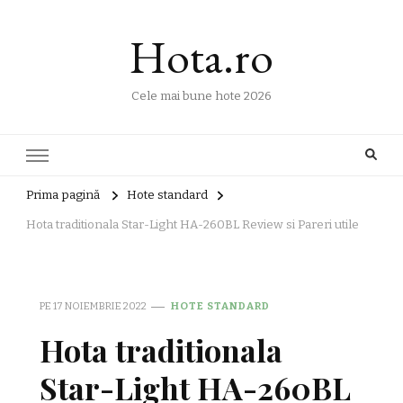
Hota.ro
Cele mai bune hote 2026
Prima pagină
Hote standard
Hota traditionala Star-Light HA-260BL Review si Pareri utile
PE
17 NOIEMBRIE 2022
HOTE STANDARD
Hota traditionala
Star-Light HA-260BL