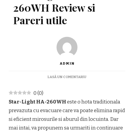
260WH Review si
Pareri utile
ADMIN
LA
LASĂ UN COMENTARIU
HOTA
TRADITIONALA
0
(
0
)
STAR-
LIGHT
Star-Light HA-260WH
este o hota traditionala
HA-
prevazuta cu evacuare care va poate elimina rapid
260WH
REVIEW
si eficient mirosurile si aburul din locuinta. Dar
SI
mai intai, va propunem sa urmariti in continuare
PARERI
UTILE