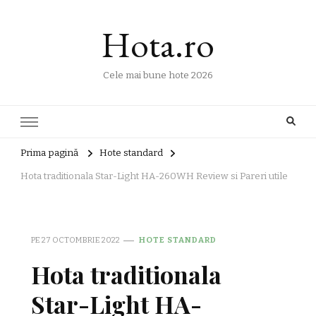
Hota.ro
Cele mai bune hote 2026
Prima pagină
Hote standard
Hota traditionala Star-Light HA-260WH Review si Pareri utile
PE
27 OCTOMBRIE 2022
HOTE STANDARD
Hota traditionala
Star-Light HA-