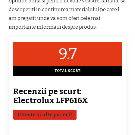
optiune buna si pentru nevoile voastre, ramane sa
UTILE
descoperiti in continurea materialului pe care l-
am pregatit unde va vom oferi cele mai
importante informatii despre produs.
9.7
TOTAL SCORE
Recenzii pe scurt:
Electrolux LFP616X
Citeste si alte pareri!