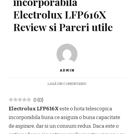
incorporabila
Electrolux LFP616X
Review si Pareri utile
ADMIN
LA
LASĂ UN COMENTARIU
HOTA
TELESCOPICA
0
(
0
)
INCORPORABILA
ELECTROLUX
Electrolux LFP616X
este o hota telescopica
LFP616X
incorporabila buna ce asigura o buna capacitate
REVIEW
SI
de aspirare, dar si un consum redus. Daca este o
PARERI