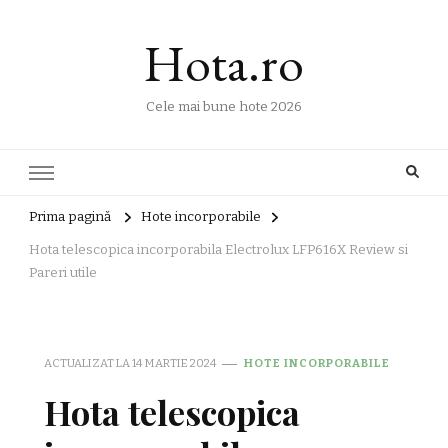
Hota.ro
Cele mai bune hote 2026
Prima pagină
Hote incorporabile
Hota telescopica incorporabila Electrolux LFP616X Review si
Pareri utile
ACTUALIZAT LA
14 MARTIE 2024
HOTE INCORPORABILE
Hota telescopica