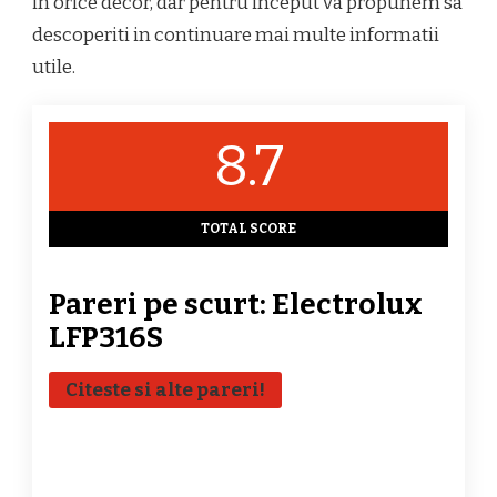
in orice decor, dar pentru inceput va propunem sa
PARERI
PERTINENTE
descoperiti in continuare mai multe informatii
utile.
8.7
TOTAL SCORE
Pareri pe scurt: Electrolux
LFP316S
Citeste si alte pareri!