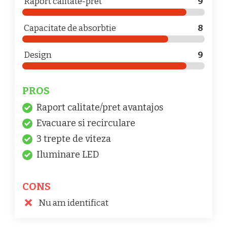
Raport calitate-pret
9
Capacitate de absorbtie
8
Design
9
PROS
Raport calitate/pret avantajos
Evacuare si recirculare
3 trepte de viteza
Iluminare LED
CONS
Nu am identificat