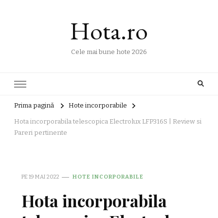
Hota.ro
Cele mai bune hote 2026
Prima pagină
Hote incorporabile
Hota incorporabila telescopica Electrolux LFP316S | Review si
Pareri pertinente
PE
19 MAI 2022
HOTE INCORPORABILE
Hota incorporabila