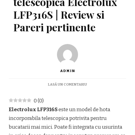
telescopica Electrolux
LFP316S | Review si
Pareri pertinente
ADMIN
LA
LASĂ UN COMENTARIU
HOTA
INCORPORABILA
0
(
0
)
TELESCOPICA
ELECTROLUX
Electrolux LFP316S
este un model de hota
LFP316S
incorporabila telescopica potrivita pentru
|
REVIEW
bucatarii mai mici. Poate fi integrata cu usurinta
SI