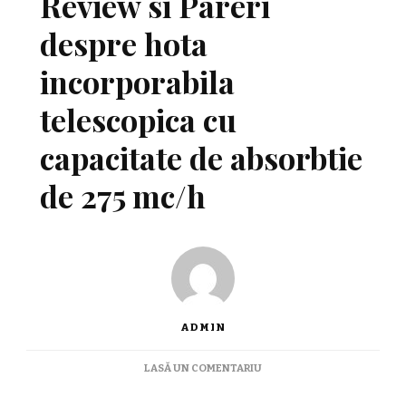
Review si Pareri
despre hota
incorporabila
telescopica cu
capacitate de absorbtie
de 275 mc/h
ADMIN
LA
LASĂ UN COMENTARIU
BEKO
CTB