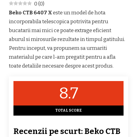
0
(
0
)
6407
X
Beko CTB 6407 X
este un model de hota
REVIEW
incorporabila telescopica potrivita pentru
SI
PARERI
bucatarii mai mici ce poate extrage eficient
DESPRE
aburul si mirosurile rezultate in timpul gatitului.
HOTA
INCORPORABILA
Pentru inceput, va propunem sa urmariti
TELESCOPICA
materialul pe care l-am pregatit pentru a afla
CU
CAPACITATE
toate detaliile necesare despre acest produs.
DE
ABSORBTIE
DE
8.7
275
MC/H
TOTAL SCORE
Recenzii pe scurt: Beko CTB