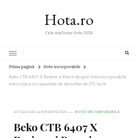
Hota.ro
Cele mai bune hote 2026
Prima pagină
Hote incorporabile
Beko CTB 6407 X Review si Pareri despre hota incorporabila
telescopica cu capacitate de absorbtie de 275 mc/h
ACTUALIZAT LA
14 MARTIE 2024
HOTE INCORPORABILE
Beko CTB 6407 X