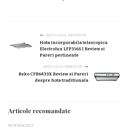
ARTICOLUL ANTERIOR
Hota incorporabila telescopica
Electrolux LFP316S | Review si
Pareri pertinente
ARTICOLUL URMĂTOR
Beko CFB6433X Review si Pareri
despre hota traditionala
Articole recomandate
PE
28 IULIE 2023